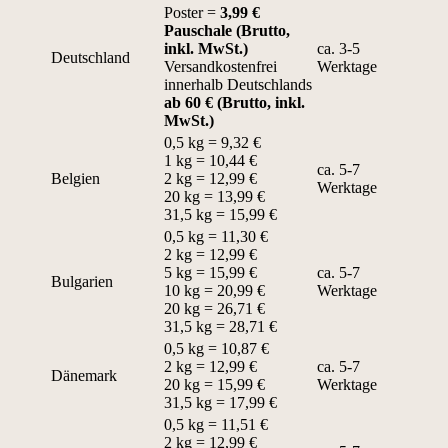
Poster =
3,99 €
Pauschale (Brutto,
inkl. MwSt.)
ca. 3-5
Deutschland
Versandkostenfrei
Werktage
innerhalb Deutschlands
ab 60 € (Brutto, inkl.
MwSt.)
0,5 kg = 9,32 €
1 kg = 10,44 €
ca. 5-7
Belgien
2 kg = 12,99 €
Werktage
20 kg = 13,99 €
31,5 kg = 15,99 €
0,5 kg = 11,30 €
2 kg = 12,99 €
5 kg = 15,99 €
ca. 5-7
Bulgarien
10 kg = 20,99 €
Werktage
20 kg = 26,71 €
31,5 kg = 28,71 €
0,5 kg = 10,87 €
2 kg = 12,99 €
ca. 5-7
Dänemark
20 kg = 15,99 €
Werktage
31,5 kg = 17,99 €
0,5 kg = 11,51 €
2 kg = 12,99 €