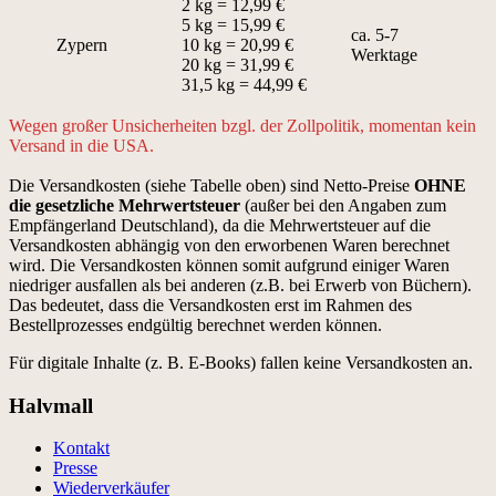
2 kg = 12,99 €
5 kg = 15,99 €
ca. 5-7
Zypern
10 kg = 20,99 €
Werktage
20 kg = 31,99 €
31,5 kg = 44,99 €
Wegen großer Unsicherheiten bzgl. der Zollpolitik, momentan kein
Versand in die USA.
Die Versandkosten (siehe Tabelle oben) sind Netto-Preise
OHNE
die gesetzliche Mehrwertsteuer
(außer bei den Angaben zum
Empfängerland Deutschland), da die Mehrwertsteuer auf die
Versandkosten abhängig von den erworbenen Waren berechnet
wird. Die Versandkosten können somit aufgrund einiger Waren
niedriger ausfallen als bei anderen (z.B. bei Erwerb von Büchern).
Das bedeutet, dass die Versandkosten erst im Rahmen des
Bestellprozesses endgültig berechnet werden können.
Für digitale Inhalte (z. B. E-Books) fallen keine Versandkosten an.
Halvmall
Kontakt
Presse
Wiederverkäufer